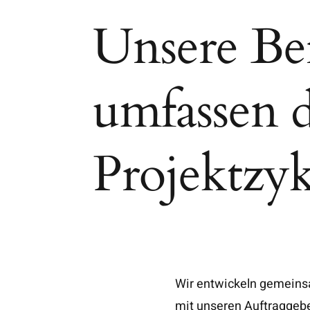
Unsere Be
umfassen 
Projektzyk
Wir entwickeln gemein
eine Balance zwisc
mit unseren Auftraggeb
Investitionskoste