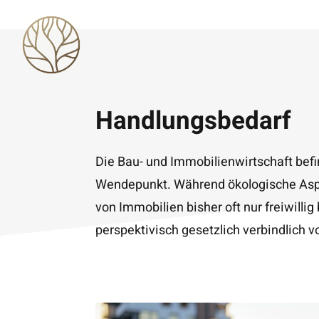
Skip
to
content
Handlungsbedarf
Die Bau- und Immobilienwirtschaft bef
Wendepunkt. Während ökologische Aspe
von Immobilien bisher oft nur freiwilli
perspektivisch gesetzlich verbindlich v