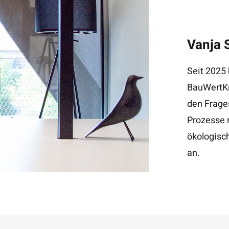
Vanja 
Seit 2025 
BauWertKr
den Frage
Prozesse 
ökologisc
an.